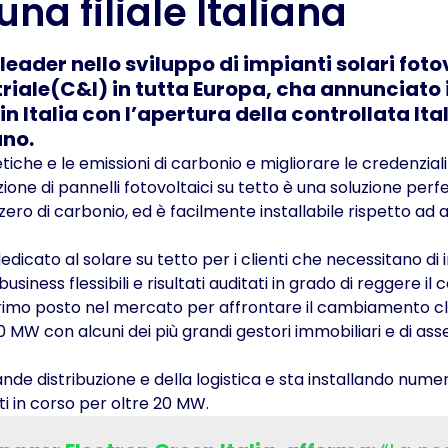
na filiale Italiana
leader nello sviluppo di impianti solari foto
striale(C&I) in tutta Europa, cha annunciato i
n Italia con l’apertura della controllata Ita
ano.
tiche e le emissioni di carbonio e migliorare le credenzial
zione di pannelli fotovoltaici su tetto è una soluzione perfe
zero di carbonio, ed è facilmente installabile rispetto ad a
edicato al solare su tetto per i clienti che necessitano di 
usiness flessibili e risultati auditati in grado di reggere il 
 primo posto nel mercato per affrontare il cambiamento c
 MW con alcuni dei più grandi gestori immobiliari e di ass
grande distribuzione e della logistica e sta installando nume
tti in corso per oltre 20 MW.