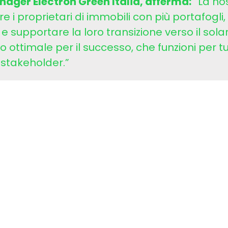
ger Electron Green Italia, afferma:
“La no
 i proprietari di immobili con più portafogli, 
 supportare la loro transizione verso il solare
 ottimale per il successo, che funzioni per tut
stakeholder.”