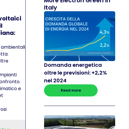
More Electron Green in
Italy
voltaici
l
liana:
i ambientali
tta:
ltre
Domanda energetica
oltre le previsioni: +2,2%
impianti
nel 2024
confronto.
limatico e
Read more
et
rosi