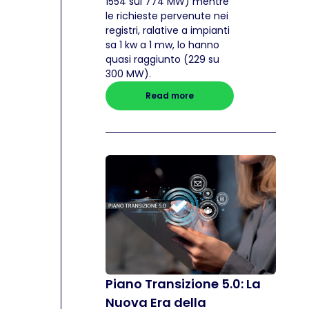
1554 sui 774 MW) mentre
le richieste pervenute nei
registri, ralative a impianti
sa 1 kw a 1 mw, lo hanno
quasi raggiunto (229 su
300 MW).
Read more
Piano Transizione 5.0: La
Nuova Era della