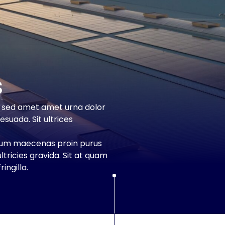
s
r sed amet amet urna dolor
suada. Sit ultrices
ctum maecenas proin purus
ltricies gravida. Sit at quam
ringilla.
Circle dot at the top of the d
Dividing line
Dividing line