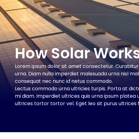
Background gradient from bottom of image to halfway
How Solar Work
Lorem ipsum dolor sit amet consectetur. Curabitu
urna. Diam nulla imperdiet malesuada urna nisl male
consequat nec nunc id netus commodo.
Lectus commodo urna ultricies turpis. Porta at di
mi diam. Imperdiet ultrices quis urna ipsum platea u
ultrices tortor tortor vel. Eget leo sit purus ultrices f