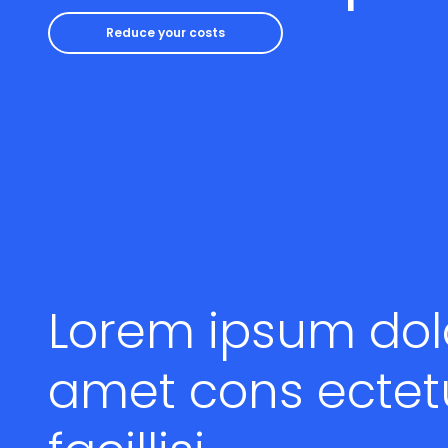
Reduce your costs
Lorem ipsum dolo
amet cons ectet