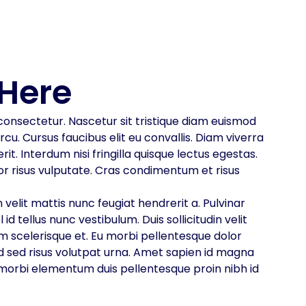
Here
onsectetur. Nascetur sit tristique diam euismod
u. Cursus faucibus elit eu convallis. Diam viverra
it. Interdum nisi fringilla quisque lectus egestas.
r risus vulputate. Cras condimentum et risus
elit mattis nunc feugiat hendrerit a. Pulvinar
 id tellus nunc vestibulum. Duis sollicitudin velit
m scelerisque et. Eu morbi pellentesque dolor
id sed risus volutpat urna. Amet sapien id magna
es morbi elementum duis pellentesque proin nibh id