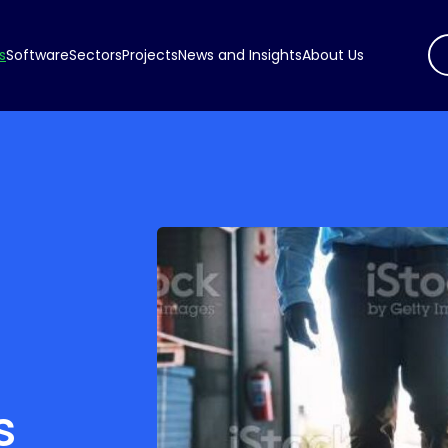
s
Software
Sectors
Projects
News and Insights
About Us
s