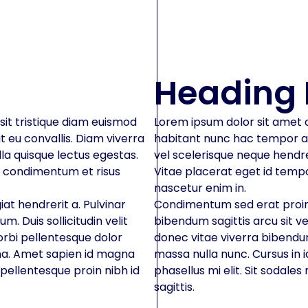
Heading 
it tristique diam euismod
Lorem ipsum dolor sit amet c
 eu convallis. Diam viverra
habitant nunc hac tempor arc
lla quisque lectus egestas.
vel scelerisque neque hendrer
s condimentum et risus
Vitae placerat eget id tempo
nascetur enim in.
at hendrerit a. Pulvinar
Condimentum sed erat proin v
m. Duis sollicitudin velit
bibendum sagittis arcu sit vel
orbi pellentesque dolor
donec vitae viverra bibendu
rna. Amet sapien id magna
massa nulla nunc. Cursus in 
 pellentesque proin nibh id
phasellus mi elit. Sit sodal
sagittis.