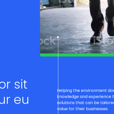
Circle dot at the top of the d
Dividing line
Dividing line
r sit
Helping the environment doe
ur eu
knowledge and experience to
solutions that can be tailor
value for their businesses.